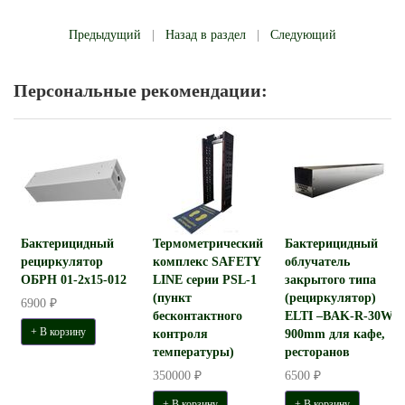
Предыдущий
|
Назад в раздел
|
Следующий
Персональные рекомендации:
Бактерицидный
Термометрический
Бактерицидный
рециркулятор
комплекс SAFETY
облучатель
ОБРН 01-2x15-012
LINE серии PSL-1
закрытого типа
(пункт
(рециркулятор)
6900 ₽
бесконтактного
ELTI –BAK-R-30W-
+ В корзину
контроля
900mm для кафе,
температуры)
ресторанов
350000 ₽
6500 ₽
+ В корзину
+ В корзину