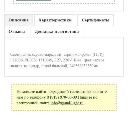
Описание
Характеристики
Сертификаты
Отзывы
Доставка и логистика
Светильник садово-парковый, серии «Тироль» (НТУ)
FERON PL5038 1*100W, E27, 230V, IP44, цвет черное
золото, цилиндр, столб большой, 240*620*2550мм
Не можете найти подходящий светильник? Звоните
нам по телефону
8 (919) 970-68-30
Пишите по
электронной почте
info@grand-light.ru