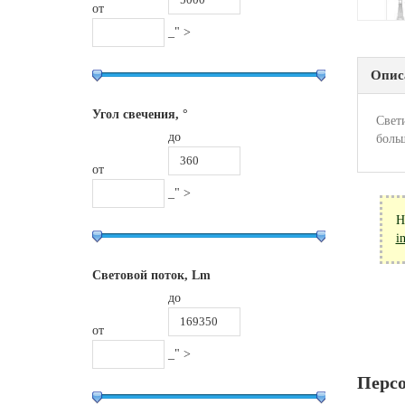
от
_" >
Опис
Угол свечения, °
Свет
до
боль
от
_" >
Н
i
Световой поток, Lm
до
от
_" >
Перс