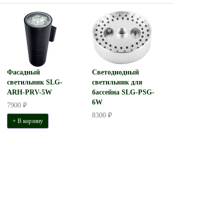
Фасадный
Светодиодный
светильник SLG-
светильник для
ARH-PRV-5W
бассейна SLG-PSG-
6W
7900 ₽
8300 ₽
+ В корзину