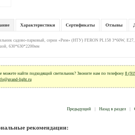
ание
Характеристики
Сертификаты
Отзывы
ильник садово-парковый, серии «Рим» (НТУ) FERON PL158 3*60W, E27, 23
шой, 630*630*2200мм
е можете найти подходящий светильник? Звоните нам по телефону
8 (91
nfo@grand-light.ru
Предыдущий
|
Назад в раздел
|
ональные рекомендации: