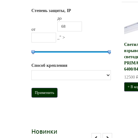
Степень защиты, IP
до
от
_" >
Свети
взрыв
светод
PRIMA
Способ крепления
6400/8
12500 
+ В ко
Новинки