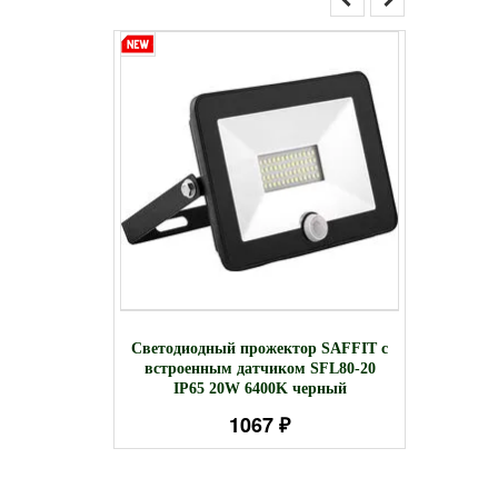
есной
С
Светодиодный прожектор SAFFIT с
тильник,
встра
встроенным датчиком SFL80-20
der 20
IP65 20W 6400K черный
1067 ₽