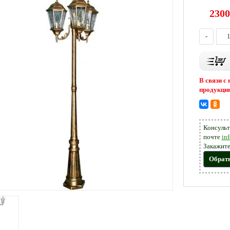
2300
-
В связи с
продукцию
Консульт
почте
in
Закажите
Обрат