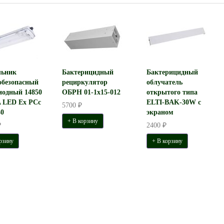
льник
Бактерицидный
Бактерицидный
обезопасный
рециркулятор
облучатель
иодный 14850
ОБРН 01-1x15-012
открытого типа
 LED Ex PCc
ELTI-BAK-30W с
5700 ₽
40
экраном
+ В корзину
₽
2400 ₽
рзину
+ В корзину