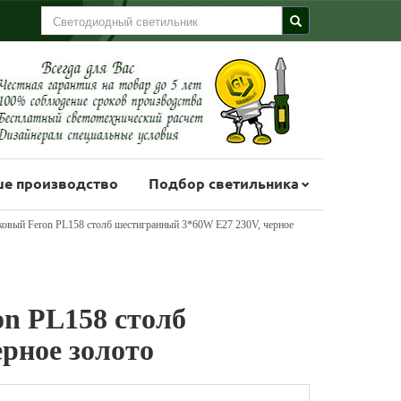
е производство
Подбор светильника
ковый Feron PL158 столб шестигранный 3*60W E27 230V, черное
n PL158 столб
рное золото