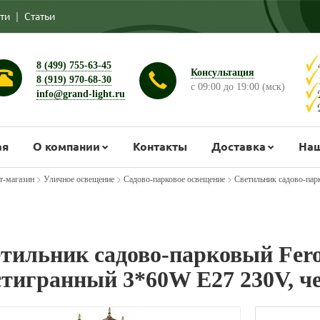
ти
|
Статьи
8 (499) 755-63-45
Консультация
8 (919) 970-68-30
с 09:00 до 19:00 (мск)
info@grand-light.ru
ая
О компании
Контакты
Доставка
Наш
>
>
>
т-магазин
Уличное освещение
Садово-парковое освещение
Светильник садово-пар
тильник садово-парковый Fero
тигранный 3*60W E27 230V, че