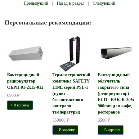
Предыдущий
|
Назад в раздел
|
Следующий
Персональные рекомендации:
Бактерицидный
Термометрический
Бактерицидный
рециркулятор
комплекс SAFETY
облучатель
ОБРН 01-2x15-012
LINE серии PSL-1
закрытого типа
(пункт
(рециркулятор)
6900 ₽
бесконтактного
ELTI –BAK-R-30W-
+ В корзину
контроля
900mm для кафе,
температуры)
ресторанов
350000 ₽
6500 ₽
+ В корзину
+ В корзину