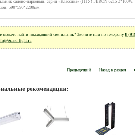
ильник садово-парковый, серии «Классика» (НТУ) FERON 6215 3*100W, E2
шой, 590*590*2200мм
е можете найти подходящий светильник? Звоните нам по телефону
8 (91
nfo@grand-light.ru
Предыдущий
|
Назад в раздел
|
ональные рекомендации: