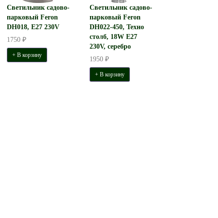
Светильник садово-
Светильник садово-
парковый Feron
парковый Feron
DH018, E27 230V
DH022-450, Техно
столб, 18W E27
1750 ₽
230V, серебро
+ В корзину
1950 ₽
+ В корзину