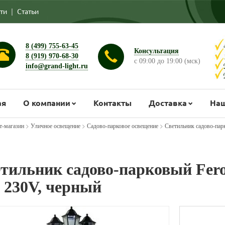
ти
|
Статьи
8 (499) 755-63-45
Консультация
8 (919) 970-68-30
с 09:00 до 19:00 (мск)
info@grand-light.ru
ая
О компании
Контакты
Доставка
Наш
>
>
>
т-магазин
Уличное освещение
Садово-парковое освещение
Светильник садово-пар
тильник садово-парковый Fero
 230V, черный