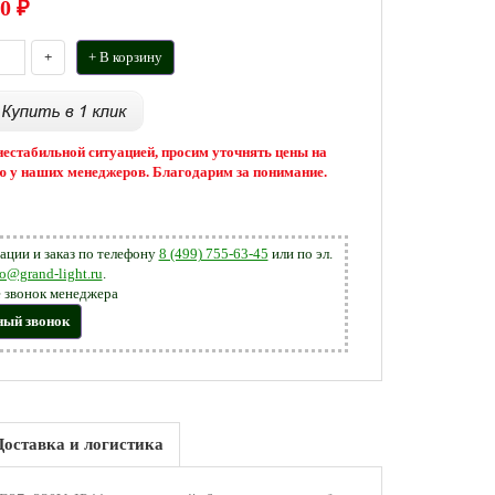
0
₽
+
+ В корзину
 нестабильной ситуацией, просим уточнять цены на
 у наших менеджеров. Благодарим за понимание.
ации и заказ по телефону
8 (499) 755-63-45
или по эл.
fo@grand-light.ru
.
 звонок менеджера
ный звонок
Доставка и логистика