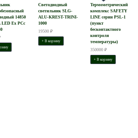
льник
Светодиодный
Термометрический
обезопасный
светильник SLG-
комплекс SAFETY
иодный 14850
ALU-KREST-TRINI-
LINE серии PSL-1
 LED Ex PCc
1000
(пункт
40
бесконтактного
19500 ₽
контроля
₽
+ В корзину
температуры)
рзину
350000 ₽
+ В корзину