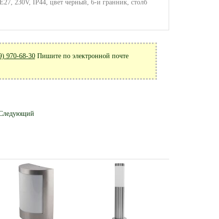
7, 230V, IP44, цвет черный, 6-и гранник, столб
9) 970-68-30
Пишите по электронной почте
Следующий