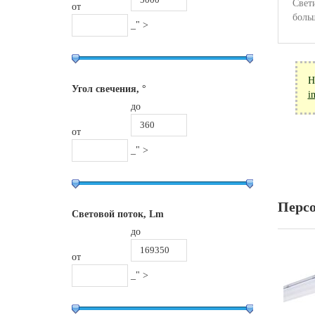
Свет
от
боль
_" >
Н
Угол свечения, °
i
до
от
_" >
Перс
Световой поток, Lm
до
от
_" >