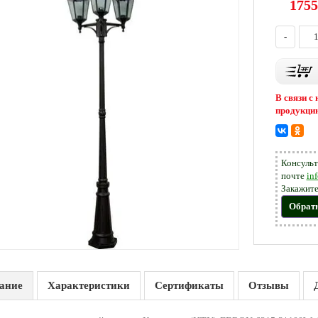
1755
-
В связи с
продукцию
Консульт
почте
in
Закажите
Обрат
ание
Характеристики
Сертификаты
Отзывы