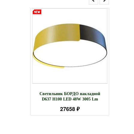
одный SLG-
Свети
Светильник БОРДО накладной
одвесной
D299
D637 Н100 LED 48W 3005 Lm
27658 ₽