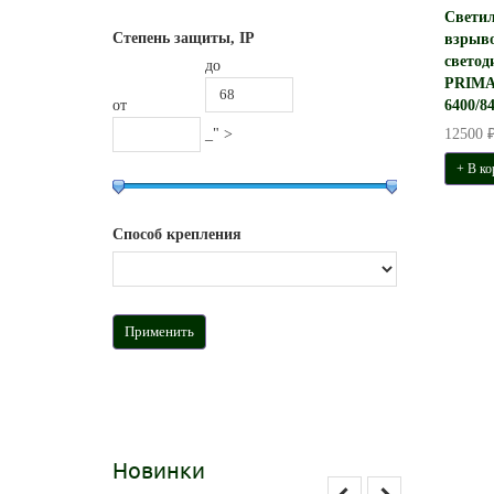
Свети
Степень защиты, IP
взрыв
светод
до
PRIMA
от
6400/8
_" >
12500 
+ В ко
Способ крепления
Новинки