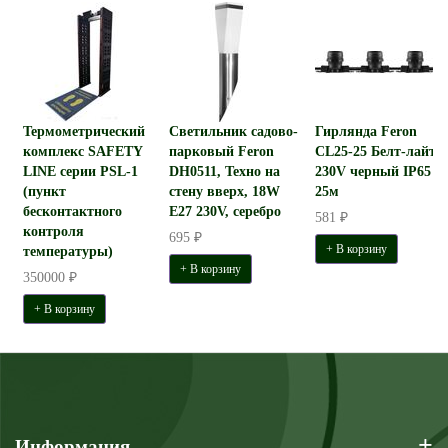
Термометрический
Светильник садово-
Гирлянда Feron
комплекс SAFETY
парковый Feron
CL25-25 Белт-лайт
LINE серии PSL-1
DH0511, Техно на
230V черный IP65
(пункт
стену вверх, 18W
25м
бесконтактного
E27 230V, серебро
581 ₽
контроля
695 ₽
+ В корзину
температуры)
+ В корзину
350000 ₽
+ В корзину
+
Информация