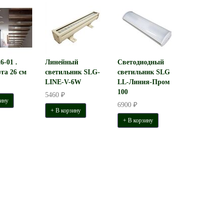
-01 .
Линейный
Светодиодный
Фасадны
га 26 см
светильник SLG-
светильник SLG
светильн
LINE-V-6W
LL-Линия-Пром
ARH-PRV
100
5460 ₽
7900 ₽
ину
6900 ₽
+ В корзину
+ В корзи
+ В корзину