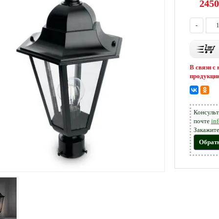
2450
-
В связи с
продукцию
Консульт
почте
in
Закажите
Обрат