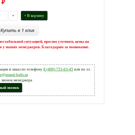
₽
+
+ В корзину
 нестабильной ситуацией, просим уточнять цены на
 у наших менеджеров. Благодарим за понимание.
ации и заказ по телефону
8 (499) 755-63-45
или по эл.
fo@grand-light.ru
.
 звонок менеджера
ный звонок