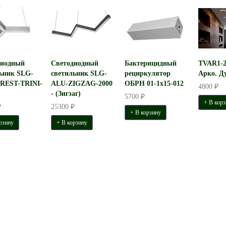
диодный
Светодиодный
Бактерицидный
TVAR1-26
ьник SLG-
светильник SLG-
рециркулятор
Арко. Ду
REST-TRINI-
ALU-ZIGZAG-2000
ОБРН 01-1x15-012
4800 ₽
- (Зигзаг)
5700 ₽
+ В корз
₽
25300 ₽
+ В корзину
рзину
+ В корзину