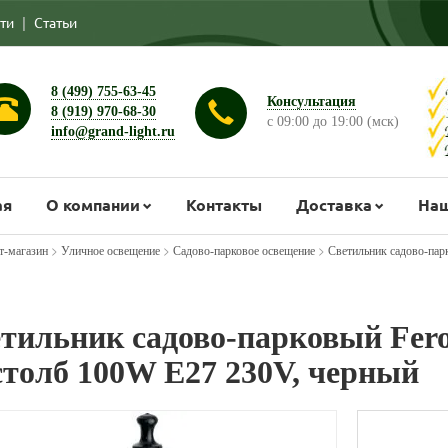
ти
|
Статьи
8 (499) 755-63-45
Консультация
8 (919) 970-68-30
с 09:00 до 19:00 (мск)
info@grand-light.ru
ая
О компании
Контакты
Доставка
Наш
>
>
>
т-магазин
Уличное освещение
Садово-парковое освещение
Светильник садово-пар
тильник садово-парковый Fer
столб 100W E27 230V, черный