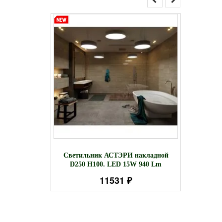
ТЭРИ
Свети
Светильник АСТЭРИ накладной
H100. LED
D98
D250 H100. LED 15W 940 Lm
m
H(
11531 ₽