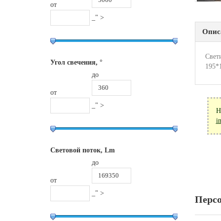
от
_" >
Опис
Свет
Угол свечения, °
195*
до
от
_" >
Н
i
Световой поток, Lm
до
от
_" >
Перс