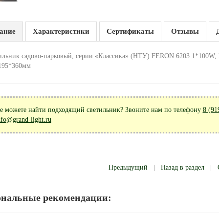
ание
Характеристики
Сертификаты
Отзывы
ильник садово-парковый, серии «Классика» (НТУ) FERON 6203 1*100W, E27
195*360мм
е можете найти подходящий светильник? Звоните нам по телефону
8 (91
nfo@grand-light.ru
Предыдущий
|
Назад в раздел
|
ональные рекомендации: