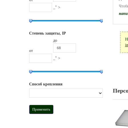
Чтоб
_" >
напи
Степень защиты, IP
Н
до
i
от
_" >
Способ крепления
Перс