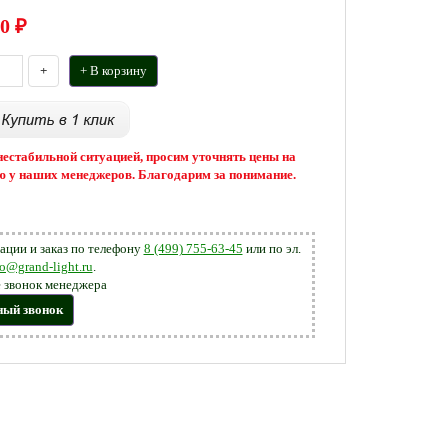
0
₽
+
+ В корзину
 нестабильной ситуацией, просим уточнять цены на
 у наших менеджеров. Благодарим за понимание.
ации и заказ по телефону
8 (499) 755-63-45
или по эл.
fo@grand-light.ru
.
 звонок менеджера
ный звонок