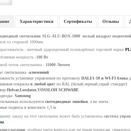
ание
Характеристики
Сертификаты
Отзывы
одиодный светильник SLG-ALU-BOX-1000 полый квадрат подвесной
иле со стороной 1000мм.
орассеиватель - матовый ударопрочный поликарбонат торговой марки
PL
ебляемая мощность
-100 Вт
овой поток светильника -
11000 Люмен
ус светильника -
алюминий
ожность установки управления по протоколу
DALI/1-10 и WI-FI блока
д
шковая покраска
в любой цве
т по RAL (белый,черный,серый стандарт)
вер-
Helvar,Luxdator,VOSSLOH SCHWABE
одиоды-
Samsung
етильниках используются
светодиодные линейки
, а не лента.
вые подвесы в комплекте 1,5 м.
ашему заказу на этот светильник может быть установлена
система управ
та
.
консультации
, подбора цвета корпуса или по иным вопросам, свяжитес