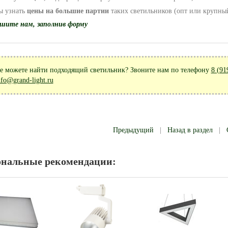
ы узнать
цены на большие партии
таких светильников (опт или крупный
шите нам, заполнив форму
е можете найти подходящий светильник? Звоните нам по телефону
8 (91
nfo@grand-light.ru
Предыдущий
|
Назад в раздел
|
ональные рекомендации: