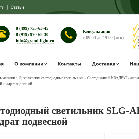
ти
|
Статьи
8 (499) 755-63-45
Консультация
8 (919) 970-68-30
с 09:00 до 19:00 (мск)
info@grand-light.ru
ая
О компании
Контакты
Доставка
Наш
>
>
т-магазин
Дизайнерские светодиодные светильники
Светодиодный КВАДРАТ - алюм
й квадрат подвесной
тодиодный светильник SLG-A
драт подвесной