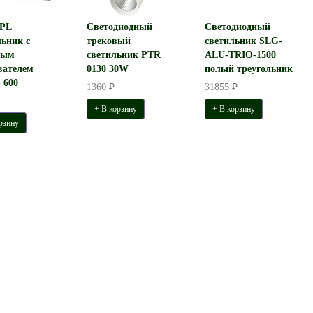
PL
Светодиодный
Светодиодный
ьник с
трековый
светильник SLG-
вым
светильник PTR
ALU-TRIO-1500
вателем
0130 30W
полый треугольник
 600
1360 ₽
31855 ₽
+ В корзину
+ В корзину
рзину
ветильник АСТЭРИ
Бактерицидный рециркулятор-
иваемый D850 H100. LED
светильник Офис Антивирус
90W 5630 Lm
(грильятто)