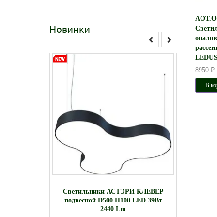
AOT.O
Новинки
Светил
опало
рассеи
LEDUS
8950 ₽
+ В ко
настенный
С
Светильники АСТЭРИ КЛЕВЕР
D 38W
встра
подвесной D500 H100 LED 39Вт
2440 Lm