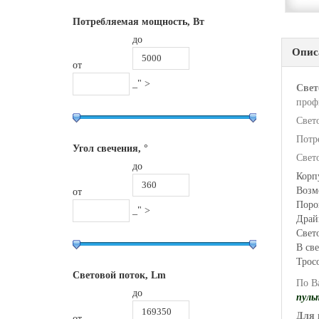
Потребляемая мощность, Вт
до
Опис
от
_" >
Свет
проф
Свет
Потр
Угол свечения, °
Свет
до
Корп
Возм
от
Поро
_" >
Драй
Свет
В св
Тросо
Световой поток, Lm
По В
до
пуль
Для 
от