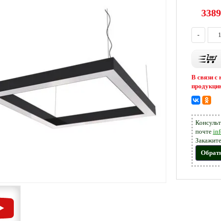
3389
-
В связи с
продукцию
Консульт
почте
in
Закажите
Обрат