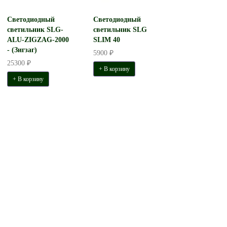
Светодиодный
Светодиодный
светильник SLG-
светильник SLG
ALU-ZIGZAG-2000
SLIM 40
- (Зигзаг)
5900 ₽
25300 ₽
+ В корзину
+ В корзину
Светильник АСТЭРИ
Светильник АСТЭР
встраиваемый D750 H100. LED
транслюцентно
69W 4310 Lm
подвесной, D40