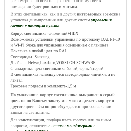
равномерное по всей поверхности. Поэтому свет в
помещении будет
ровным и мягким
.
В этих светильниках, как и в других
интерьерных
возможна
установка диммирования или других систем
управления
светом с помощью пульта
.
Корпус светильника -алюминий+ПВХ
Возможность установки управления по протоколу DALI/1-10
и WI-FI блока для управления освещением с планшета
Поклейка в любой цвет по RAL
Светодиоды- Samsung
Драйвер- Helvar,Luxdator,VOSSLOH SCHWABE
Cтандартные цета светильника-белый,черный,серый.
В светильниках используются светодиодные линейки, а не
лента.i
Тросовые подвесы в комплекте-1,5 м
По умолчанию корпус светильника выкрашен в серый
цвет, но по Вашему заказу мы можем сделать корпус и
другог
о цвета. Эта
опция обсуждается
при составлении
заявки на светильник.
Для
консультации
, подбора цвета корпуса или по иным
вопросам, свяжитесь
с нашими
менеджерами
в