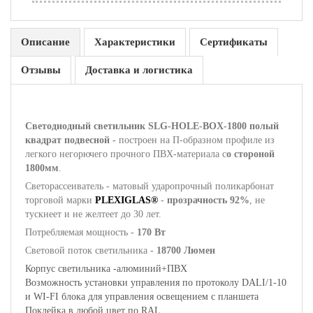
Описание
Характеристики
Сертификаты
Отзывы
Доставка и логистика
Светодиодный светильник SLG-HOLE-BOX-1800 полый
квадрат подвесной -
построен на П-образном профиле из
легкого негорючего прочного ПВХ-материала с
о стороной
1800мм
.
Светорассеиватель - матовый ударопрочный поликарбонат
торговой марки
PLEXIGLAS®
-
прозрачность 92%
, не
тускнеет и не желтеет до 30 лет.
Потребляемая мощность -
170 Вт
Световой поток светильника -
18700 Люмен
Корпус светильника -алюминий+ПВХ
Возможность установки управления по протоколу DALI/1-10
и WI-FI блока для управления освещением с планшета
Поклейка в любой цвет по RAL