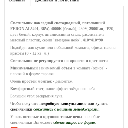
Отзывы
Доставка и логистика
Светильник накладной светодиодный, потолочный
FERON AL5201, 36W, 4000К
(белый), 230V,
2900Lm
, IP20,
цвет белый, корпус штампованная сталь, рассеиватель
матовый пластик, серия "звездное небо",
410*410*90
Подойдет для кухни или небольшой комнаты, офиса, салона
красоты (8 - 12 кв. м.)
Светильник не регулируется по яркости и цветности
Минимальный
занимаемый
объем
в комнате (офисе) -
плоский в форме тарелки.
Очень
простой монтаж
- демонтаж.
Комфортный свет
, плюс эффект звёздного неба.
Большой угол раскрытия луча.
Чтобы получить
подробную консультацию
или купить
светильники
свяжитесь с нашими менеджерами.
Узнать
оптовые и крупнооптовые цены
на любые
светильники Вы можете
сделав запрос по форме.