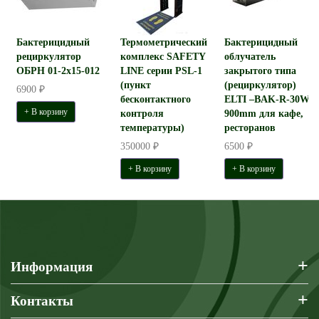
Бактерицидный
Термометрический
Бактерицидный
рециркулятор
комплекс SAFETY
облучатель
ОБРН 01-2x15-012
LINE серии PSL-1
закрытого типа
(пункт
(рециркулятор)
6900 ₽
бесконтактного
ELTI –BAK-R-30W-
+ В корзину
контроля
900mm для кафе,
температуры)
ресторанов
350000 ₽
6500 ₽
+ В корзину
+ В корзину
+
Информация
+
Контакты