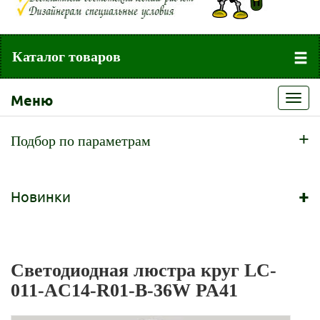
Каталог товаров
Меню
Toggl
navig
+
Подбор по параметрам
+
Новинки
Светодиодная люстра круг LC-
011-AC14-R01-B-36W PA41