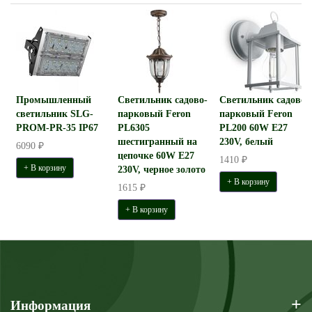
Промышленный
Светильник садово-
Светильник садово-
светильник SLG-
парковый Feron
парковый Feron
PROM-PR-35 IP67
PL6305
PL200 60W E27
шестигранный на
230V, белый
6090 ₽
цепочке 60W E27
1410 ₽
+ В корзину
230V, черное золото
+ В корзину
1615 ₽
+ В корзину
+
Информация