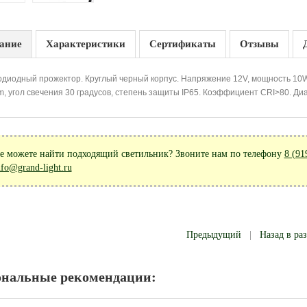
ание
Характеристики
Сертификаты
Отзывы
диодный прожектор. Круглый черный корпус. Напряжение 12V, мощность 10W,
, угол свечения 30 градусов, степень защиты IP65. Коэффициент CRI>80. Ди
е можете найти подходящий светильник? Звоните нам по телефону
8 (91
nfo@grand-light.ru
Предыдущий
|
Назад в ра
ональные рекомендации: