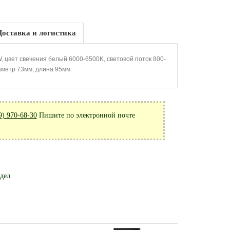
Доставка и логистика
 цвет свечения белый 6000-6500K, световой поток 800-
аметр 73мм, длина 95мм.
9) 970-68-30
Пишите по электронной почте
здел