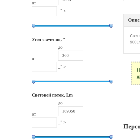
от
_" >
Опис
Свето
Угол свечения, °
900Lm
до
от
_" >
Н
i
Световой поток, Lm
до
от
_" >
Перс