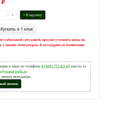
₽
+
+ В корзину
 нестабильной ситуацией, просим уточнять цены на
 у наших менеджеров. Благодарим за понимание.
ации и заказ по телефону
8 (499) 755-63-45
или по эл.
fo@grand-light.ru
.
 звонок менеджера
ный звонок