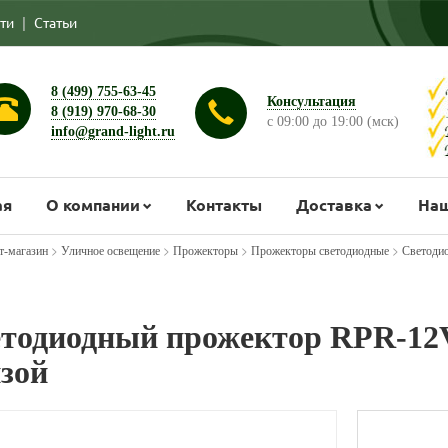
ти
|
Статьи
8 (499) 755-63-45
Консультация
8 (919) 970-68-30
с 09:00 до 19:00 (мск)
info@grand-light.ru
ая
О компании
Контакты
Доставка
Наш
>
>
>
>
т-магазин
Уличное освещение
Прожекторы
Прожекторы светодиодные
Светоди
тодиодный прожектор RPR-12
зой