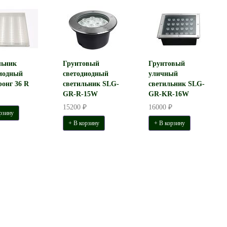
льник
Грунтовый
Грунтовый
иодный
светодиодный
уличный
онг 36 R
светильник SLG-
светильник SLG-
GR-R-15W
GR-KR-16W
15200 ₽
16000 ₽
рзину
+ В корзину
+ В корзину