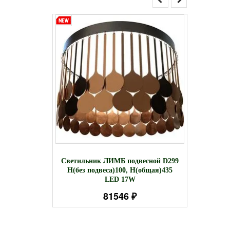
накладной
Компа
Светильник ЛИМБ подвесной D299
 2125 Lm
лампа 
H(без подвеса)100, H(общая)435
LED 17W
81546 ₽