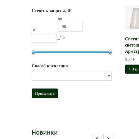
Степень защиты, IP
до
от
_" >
Свети
светод
Армстр
950 ₽
Способ крепления
+ В ко
Новинки