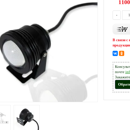
1100
-
В связи с
продукцию
Консульт
почте
in
Закажите
Обрат