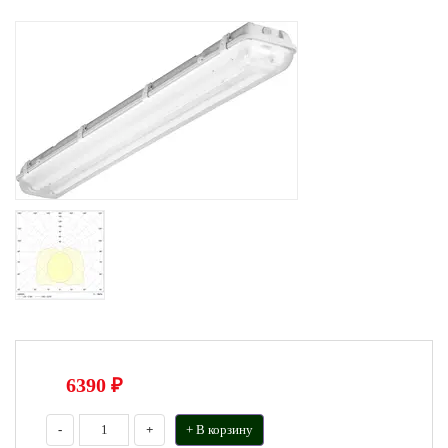
6390
₽
-
+
+ В корзину