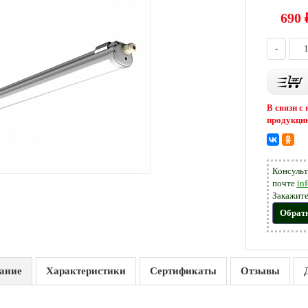
690
-
В связи с
продукцию
Консульт
почте
in
Закажите
Обрат
ание
Характеристики
Сертификаты
Отзывы