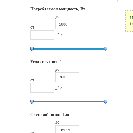
Потребляемая мощность, Вт
до
Н
i
от
_" >
Угол свечения, °
до
от
_" >
Световой поток, Lm
до
от