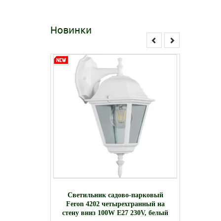
Новинки
тильник
Свети
Светильник садово-парковый
овый на
подвесн
Feron 4202 четырехгранный на
000K 35
стену вниз 100W E27 230V, белый