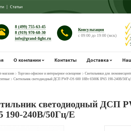
ти
|
Статьи
8 (499) 755-63-45
Консультация
8 (919) 970-68-30
с 09:00 до 19:00 (мск)
info@grand-light.ru
ая
О компании
Контакты
Доставка
Наш
>
>
т-магазин
Торгово-офисное и интерьерное освещение
Светильники для люминесцент
>
ентные
Светильник светодиодный ДСП PWP-OS 600 18Вт 6500К IP65 190-240В/50Гц/
тильник светодиодный ДСП P
5 190-240В/50Гц/E