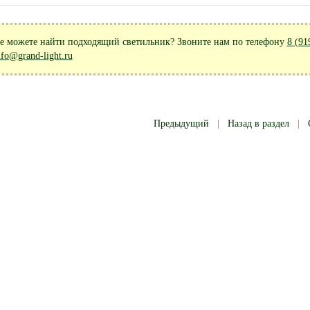
е можете найти подходящий светильник? Звоните нам по телефону
8 (91
nfo@grand-light.ru
Предыдущий
|
Назад в раздел
|