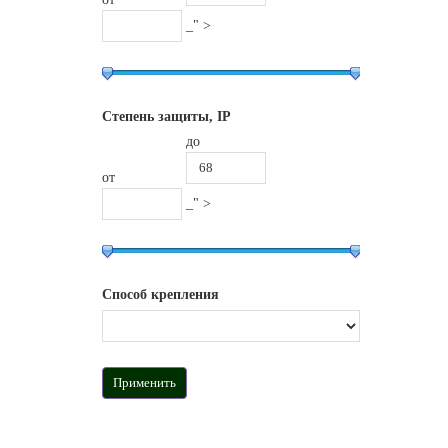
_" >
Степень защиты, IP
до
от
_" >
Способ крепления