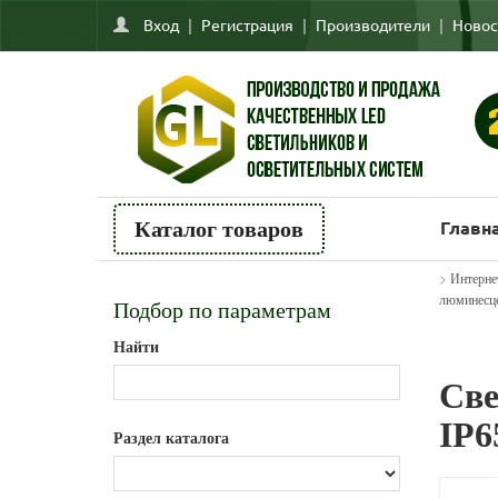
Вход
|
Регистрация
|
Производители
|
Новос
Главн
Каталог товаров
>
Интерне
люминесц
Подбор по параметрам
Найти
Све
IP6
Раздел каталога