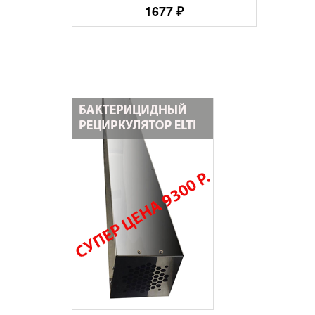
лый
1677 ₽