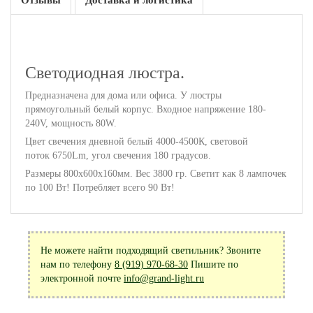
Отзывы
Доставка и логистика
Светодиодная люстра.
Предназначена для дома или офиса. У люстры
прямоугольный белый корпус. Входное напряжение 180-
240V, мощность 80W.
Цвет свечения дневной белый 4000-4500К, световой
поток 6750Lm, угол свечения 180 градусов.
Размеры 800х600x160мм. Вес 3800 гр. Светит как 8 лампочек
по 100 Вт! Потребляет всего 90 Вт!
Не можете найти подходящий светильник? Звоните
нам по телефону
8 (919) 970-68-30
Пишите по
электронной почте
info@grand-light.ru