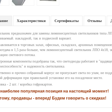
ание
Характеристики
Сертификаты
Отзывы
ильник предназначен для замены люминесцентных светильников типа ЛП
аиваемый. накладной, так и подвесной вариант.
навливается в торговых залах, офисных, складских, архивных помещения
отдача в 1,5 раза больше, чем люминесцентный светильник ЛПО 4х18, эко
сации светового потока.
тронные компоненты подобраны так, что светодиоды работают в "щадяще
неспособность" и надежность светильника.
ственно и прочно собранный корпус не пропускает света по улам, не по
ой деформации при правильной установке его на посадочное место.
вка - 2 шт. / коробка гофрокартон.
 наиболее популярная позиция на настоящий момент!
тому, продавцы - вперед! Будем говорить о скидках!