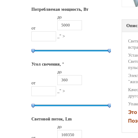
Потребляемая мощность, Вт
до
Опис
от
_" >
Свет
встр
Уста
Свето
Угол свечения, °
пуль
до
Элек
"жиз
от
Каче
_" >
друг
Упако
Это
Световой поток, Lm
Поэ
до
от