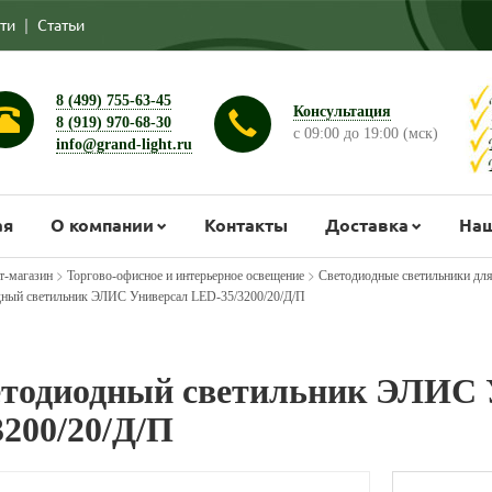
ти
|
Статьи
8 (499) 755-63-45
Консультация
8 (919) 970-68-30
с 09:00 до 19:00 (мск)
info@grand-light.ru
ая
О компании
Контакты
Доставка
Наш
>
>
т-магазин
Торгово-офисное и интерьерное освещение
Светодиодные светильники дл
ный светильник ЭЛИС Универсал LED-35/3200/20/Д/П
тодиодный светильник ЭЛИС 
3200/20/Д/П