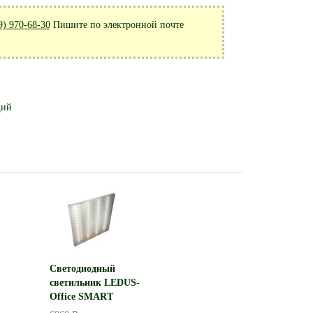
9) 970-68-30
Пишите по электронной почте
щий
Светодиодный
светильник LEDUS-
Office SMART