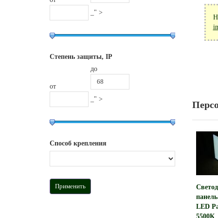
_" >
Н
i
Степень защиты, IP
до
от
_" >
Перс
Способ крепления
Светод
панель
LED Pa
5500К