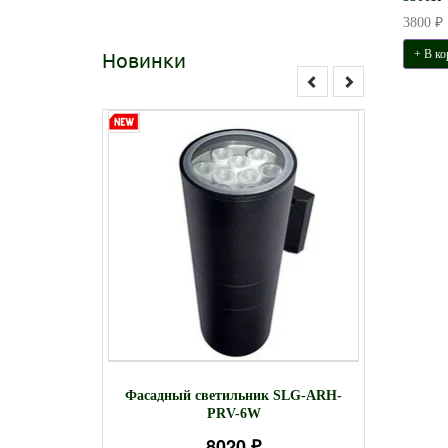
3800 ₽
Новинки
+ В ко
льник для
Свети
Фасадный светильник SLG-ARH-
-R-12W
Feron 
PRV-6W
столб
8020 ₽