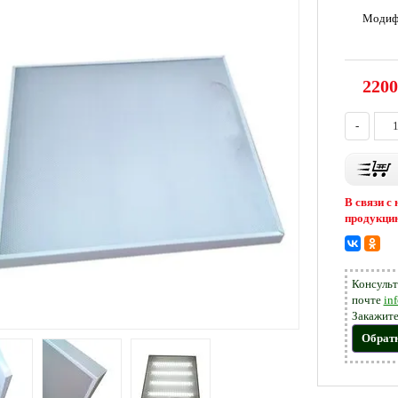
Модиф
2200
-
В связи с
продукцию
Консульт
почте
in
Закажите
Обрат