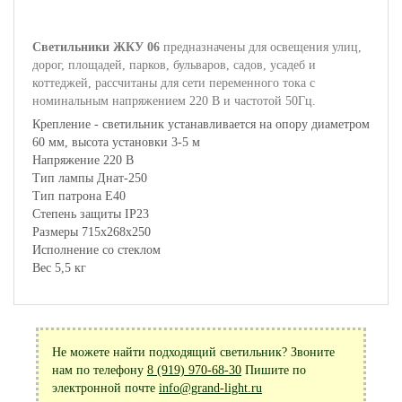
Светильники ЖКУ 06
предназначены для освещения улиц,
дорог, площадей, парков, бульваров, садов, усадеб и
коттеджей, рассчитаны для сети переменного тока с
номинальным напряжением 220 В и частотой 50Гц.
Крепление - светильник устанавливается на опору диаметром
60 мм, высота установки 3-5 м
Напряжение 220 В
Тип лампы Днат-250
Тип патрона Е40
Степень защиты IP23
Размеры 715х268х250
Исполнение со стеклом
Вес 5,5 кг
Не можете найти подходящий светильник? Звоните
нам по телефону
8 (919) 970-68-30
Пишите по
электронной почте
info@grand-light.ru