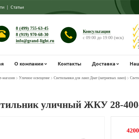
ти
|
Статьи
8 (499) 755-63-45
Консультация
8 (919) 970-68-30
с 09:00 до 19:00 (мск)
info@grand-light.ru
ая
О компании
Контакты
Доставка
Наш
>
>
>
т-магазин
Уличное освещение
Светильники для ламп Днат (натриевых ламп)
Свети
тильник уличный ЖКУ 28-400-
4200