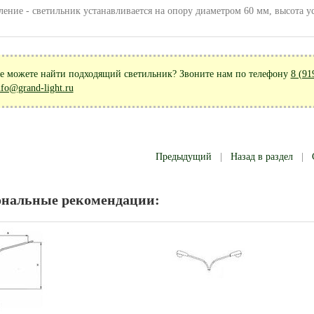
ление - светильник устанавливается на опору диаметром 60 мм, высота у
е можете найти подходящий светильник? Звоните нам по телефону
8 (91
nfo@grand-light.ru
Предыдущий
|
Назад в раздел
|
ональные рекомендации: