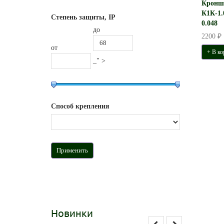
Кронш
К1К-1.0
Степень защиты, IP
0.048
до
2200 ₽
от
+ В ко
_" >
Способ крепления
Новинки