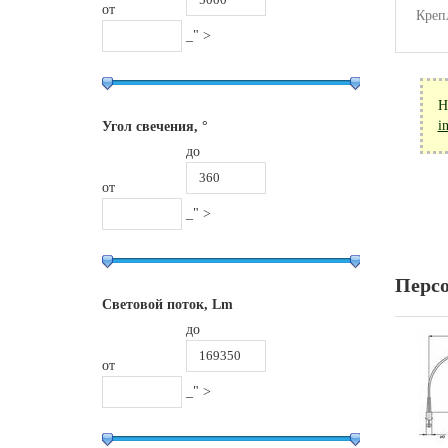
от
Креп
_" >
Н
i
Угол свечения, °
до
от
_" >
Перс
Световой поток, Lm
до
от
_" >