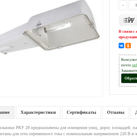
-
В связи с
продукцию
Консульт
почте
in
Закажите
Обрат
ание
Характеристики
Сертификаты
Отзывы
льники РКУ 28 предназначены для освещения улиц, дорог, площадей, парк
читаны для сети переменного тока с номинальным напряжением 220 В и ч