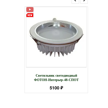
одный SLG-
Бактер
Светильник светодиодный
одвесной
свети
ФОТОН-Интерьер-48-СПОТ
5100 ₽