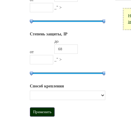
_" >
Н
i
Степень защиты, IP
до
от
_" >
Способ крепления