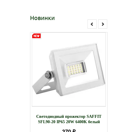
Новинки
ркулятор-
Светил
Светодиодный прожектор SAFFIT
нтивирус
D637 
SFL90-20 IP65 20W 6400K белый
)
370 ₽