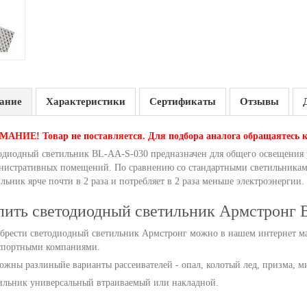
ание
Характеристики
Сертификаты
Отзывы
АНИЕ! Товар не поставляется. Для подбора аналога обращаятесь 
одиодный светильник BL-AA-S-030 предназначен для общего освещения
нистративных помещений. По сравнению со стандартными светильника
льник ярче почти в 2 раза и потребляет в 2 раза меньше электроэнергии
пить светодиодный светильник Армстронг
брести светодиодный светильник Армстронг можно в нашем интернет маг
спортными компаниями.
ожны разлиныйе варианты рассеивателей - опал, колотый лед, призма, м
ильник универсальный втраиваемый или накладной.