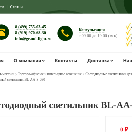
ти
|
Статьи
8 (499) 755-63-45
Консультация
8 (919) 970-68-30
с 09:00 до 19:00 (мск)
info@grand-light.ru
ая
О компании
Контакты
Доставка
Наш
>
>
т-магазин
Торгово-офисное и интерьерное освещение
Светодиодные светильники дл
ный светильник BL-AA-S-030
тодиодный светильник BL-AA-
0
₽