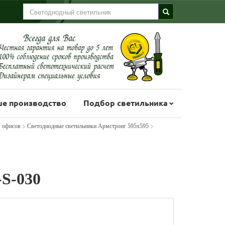
е производство
Подбор светильника
>
>
я офисов
Светодиодные светильники Армстронг 595х595
S-030