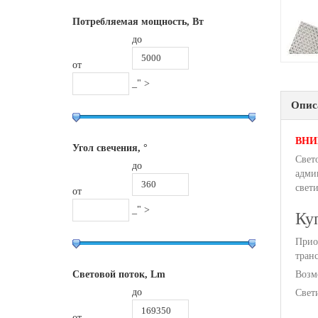
Потребляемая мощность, Вт
до
от
_" >
Опис
ВНИМ
Угол свечения, °
Свет
до
адми
свети
от
_" >
Ку
Прио
тран
Световой поток, Lm
Возм
до
Свет
от