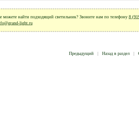
е можете найти подходящий светильник? Звоните нам по телефону
8 (91
nfo@grand-light.ru
Предыдущий
|
Назад в раздел
|