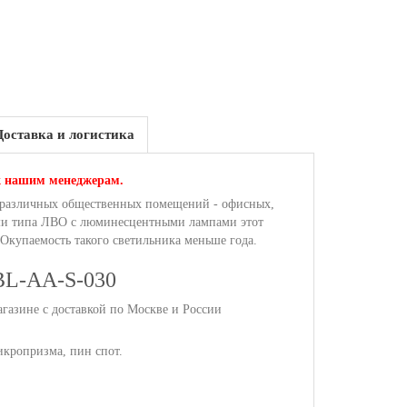
Доставка и логистика
к нашим менеджерам.
 различных общественных помещений - офисных,
ми типа ЛВО с люминесцентными лампами этот
. Окупаемость такого светильника меньше года.
 BL-AA-S-030
азине с доставкой по Москве и России
икропризма, пин спот.