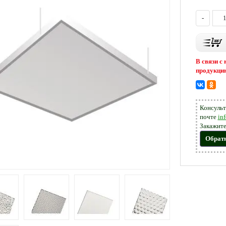
-
В связи с
продукцию
Консульт
почте
in
Закажите
Обрат